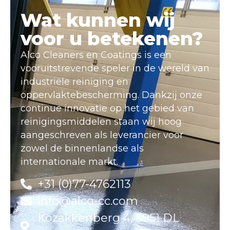
Wat kunnen wij
voor u betekenen?
Alco Cleaners en Coatings is een
vooruitstrevende speler in de wereld van
industriële reiniging en
oppervlaktebescherming. Dankzij onze
continue innovatie op het gebied van
reinigingsmiddelen staan wij hoog
aangeschreven als leverancier voor
zowel de binnenlandse als
internationale markt.
+31 (0)77-4762113
info@alco-cc.com
Kozakkenberg 4, 5951 DL