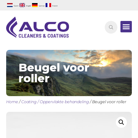
Dutch
English
German
French
Beugel voor
roller
Home
/
Coating / Oppervlakte behandeling
/ Beugel voor roller