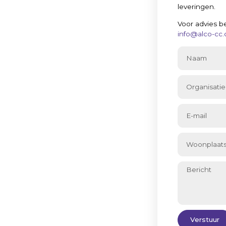
leveringen.
 wij
Voor advies b
info@alco-cc
ekenen?
oruitstrevende speler in de wereld van
ebescherming. Dankzij onze continue
ngsmiddelen staan wij hoog
 zowel de binnenlandse als
info@alco-cc.com
51 DL Belfeld
Verstuur