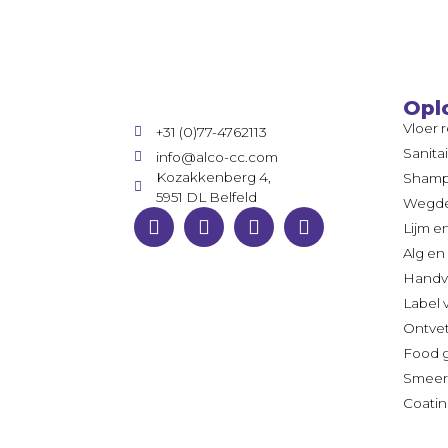
Opl
Vloer 
+31 (0)77-4762113
Sanita
info@alco-cc.com
Kozakkenberg 4,
Sham
5951 DL Belfeld
Wegde
Lijm e
Alg en
Handv
Label 
Ontve
Food 
Smeer
Coatin