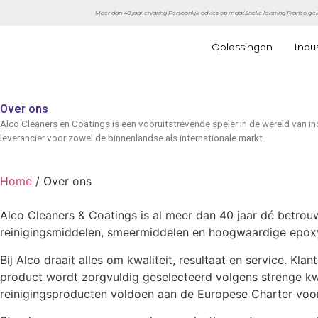
Meer dan 40 jaar ervaring
Persoonlijk advies op maat
Snelle levering
Franco gel
Oplossingen
Indu
Over ons
Alco Cleaners en Coatings is een vooruitstrevende speler in de wereld van i
leverancier voor zowel de binnenlandse als internationale markt.
Home
/ Over ons
Alco Cleaners & Coatings is al meer dan 40 jaar dé betrou
reinigingsmiddelen, smeermiddelen en hoogwaardige epoxy
Bij Alco draait alles om kwaliteit, resultaat en service. K
product wordt zorgvuldig geselecteerd volgens strenge kwal
reinigingsproducten voldoen aan de Europese Charter v