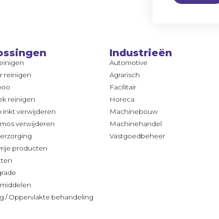
ossingen
Industrieën
reinigen
Automotive
ir reinigen
Agrarisch
poo
Facilitair
k reinigen
Horeca
n inkt verwijderen
Machinebouw
 mos verwijderen
Machinehandel
erzorging
Vastgoedbeheer
vrije producten
tten
grade
middelen
g / Oppervlakte behandeling