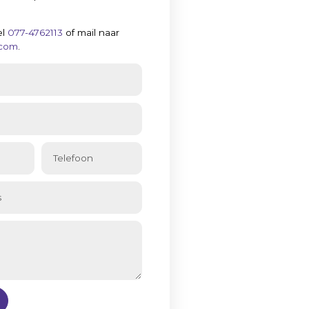
el
077-4762113
of mail naar
.com
.