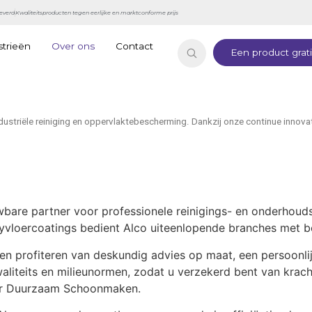
everd
Kwaliteitsproducten tegen eerlijke en marktconforme prijs
strieën
Over ons
Contact
Een product grat
ndustriële reiniging en oppervlaktebescherming. Dankzij onze continue innov
wbare partner voor professionele reinigings- en onderhoud
vloercoatings bedient Alco uiteenlopende branches met b
lanten profiteren van deskundig advies op maat, een persoonl
iteits en milieunormen, zodat u verzekerd bent van krachti
oor Duurzaam Schoonmaken.