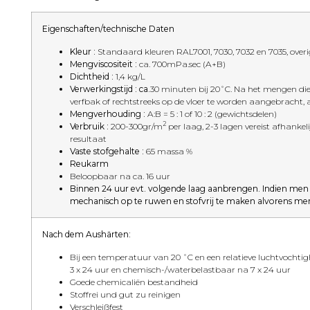
Eigenschaften/technische Daten
Kleur :
Standaard kleuren RAL7001, 7030, 7032 en 7035, over
Mengviscositeit :
ca. 700mPa.sec (A+B)
Dichtheid :
1,4 kg/L
Verwerkingstijd : ca.
30 minuten bij 20˚C. Na het mengen die
verfbak of rechtstreeks op de vloer te worden aangebracht, aa
Mengverhouding :
A:B = 5 : 1 of 10 : 2 (gewichtsdelen)
2
Verbruik :
200-300gr/m
per laag, 2-3 lagen vereist afhanke
resultaat
Vaste stofgehalte :
65 massa %
Reukarm
Beloopbaar na ca. 16 uur
Binnen 24 uur evt. volgende laag aanbrengen. Indien men 
mechanisch op te ruwen en stofvrij te maken alvorens me
Nach dem Aushärten:
Bij een temperatuur van 20 ˚C en een relatieve luchtvochti
3 x 24 uur en chemisch-/waterbelastbaar na 7 x 24 uur
Goede chemicaliën bestandheid
Stoffrei und gut zu reinigen
Verschleißfest