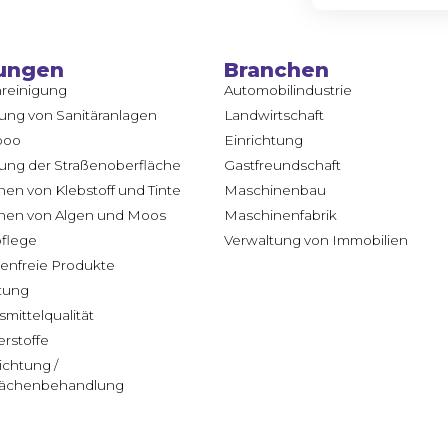
ungen
Branchen
reinigung
Automobilindustrie
ung von Sanitäranlagen
Landwirtschaft
poo
Einrichtung
ung der Straßenoberfläche
Gastfreundschaft
nen von Klebstoff und Tinte
Maschinenbau
rnen von Algen und Moos
Maschinenfabrik
flege
Verwaltung von Immobilien
tenfreie Produkte
tung
mittelqualität
rstoffe
chtung /
lächenbehandlung