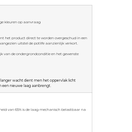
ige kleuren op aanvraag
nt het product direct te worden overgeschud in een
ngezien uitstel de potlife aanzienlijk verkort.
lijk van de ondergrondconditie en het gewenste
langer wacht dient men het oppervlak licht
n een nieuwe laag aanbrengt.
gheid van 65% is de laag mechanisch belastbaar na