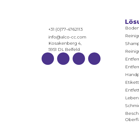
Lös
Boden
+31 (0)77-4762113
Reinig
info@alco-cc.com
Kosakenberg 4,
Sham
5951 DL Belfeld
Reinig
Entfer
Entfe
Handp
Etiket
Entfet
Lebens
Schmie
Beschi
Oberf