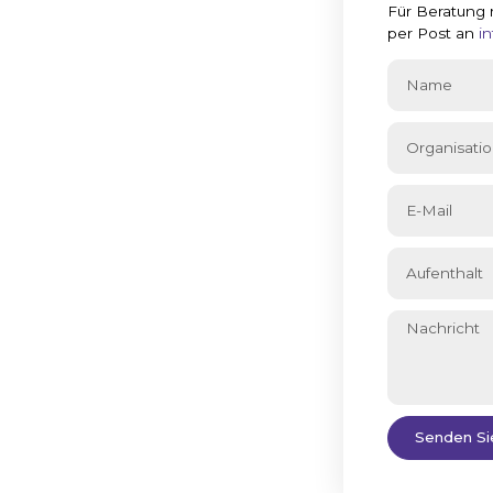
n wir
Für Beratung 
per Post an
i
euten?
rtschrittlicher Akteur in der Welt der
erflächenschutzes. Dank unserer
ch der Reinigungsmittel sind wir als
 als auch auf dem internationalen
info@alco-cc.com
51 DL Belfeld
Senden Si