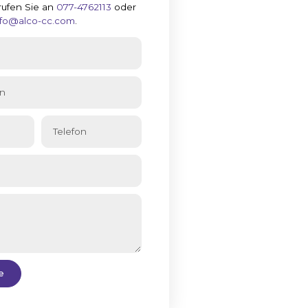
rufen Sie an
077-4762113
oder
nfo@alco-cc.com
.
e