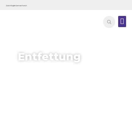
Dutch
English
German
French
Entfettung
Diese Produkte sind hervorragend
geeignet für die gründliche
Entfernung von Fett, Öl und
anderen Verschmutzungen auf
verschiedensten Oberflächen. Sie
sorgen für eine saubere Basis, was
für Wartung, Reparatur und weitere
Bearbeitungen unerlässlich ist.
Sowohl in industriellen