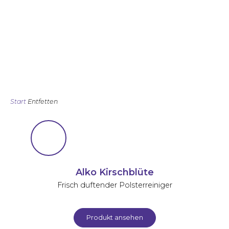
Umgebungen als auch in
Werkstätten wird seit Jahren auf
diese leistungsstarken und
zuverlässigen Entfettungsmittel
vertraut.
Start
Entfetten
Alko Kirschblüte
Frisch duftender Polsterreiniger
Produkt ansehen