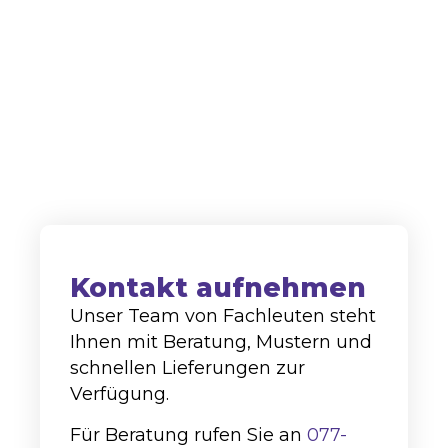
Lieferant sowohl auf dem nationalen als
auch auf dem internationalen Markt
hoch angesehen.
+31 (0)77-4762113
info@alco-cc.com
Kozakkenberg 4, 5951 DL
Belfeld
Kontakt aufnehmen
Unser Team von Fachleuten steht
Ihnen mit Beratung, Mustern und
schnellen Lieferungen zur
Verfügung.
Für Beratung rufen Sie an
077-