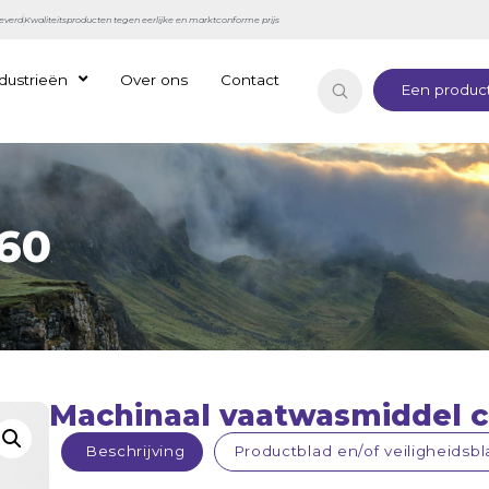
everd
Kwaliteitsproducten tegen eerlijke en marktconforme prijs
dustrieën
Over ons
Contact
Een product
60
Machinaal vaatwasmiddel 
Beschrijving
Productblad en/of veiligheidsb