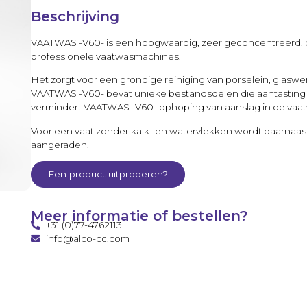
Beschrijving
VAATWAS -V60- is een hoogwaardig, zeer geconcentreerd, 
professionele vaatwasmachines.
Het zorgt voor een grondige reiniging van porselein, glaswer
VAATWAS -V60- bevat unieke bestandsdelen die aantasting
vermindert VAATWAS -V60- ophoping van aanslag in de vaa
Voor een vaat zonder kalk- en watervlekken wordt daarn
aangeraden.
Een product uitproberen?
Meer informatie of bestellen?
+31 (0)77-4762113
info@alco-cc.com