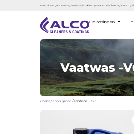
Meer dan 40 jaar ervaring
Persoonlijk advies op maat
Snelle levering
Franco gel
Oplossingen
In
Vaatwas -V
Home
/
Food grade
/ Vaatwas -V60