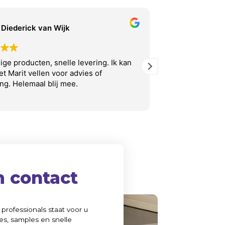
Diederick van Wijk
stuart c
ge producten, snelle levering. Ik kan
Very good servi
met Marit vellen voor advies of
ing. Helemaal blij mee.
 contact
professionals staat voor u
es, samples en snelle