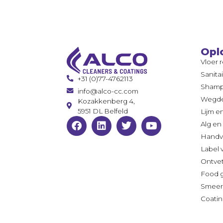
Opl
Vloer 
Sanita
+31 (0)77-4762113
Sham
info@alco-cc.com
Wegde
Kozakkenberg 4,
5951 DL Belfeld
Lijm e
Alg en
Handv
Label 
Ontve
Food 
Smeer
Coatin