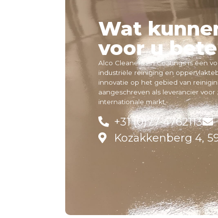
Wat kunnen
voor u bet
Alco Cleaners en Coatings is een vo
industriële reiniging en oppervlakt
innovatie op het gebied van reinigi
aangeschreven als leverancier voor
internationale markt.
+31 (0)77-4762113
Kozakkenberg 4, 59