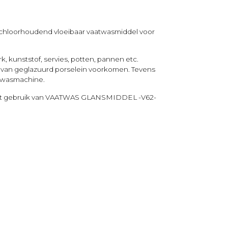
chloorhoudend vloeibaar vaatwasmiddel voor
k, kunststof, servies, potten, pannen etc.
 van geglazuurd porselein voorkomen. Tevens
twasmachine.
aast gebruik van VAATWAS GLANSMIDDEL -V62-