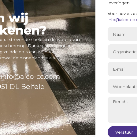
leveringen.
 wij
Voor advies b
info@alco-cc
ekenen?
oruitstrevende speler in de wereld van
ebescherming. Dankzij onze continue
ngsmiddelen staan wij hoog
 zowel de binnenlandse als
info@alco-cc.com
51 DL Belfeld
Verstuur