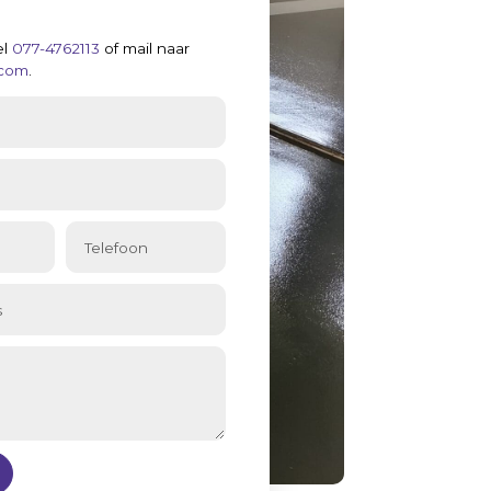
el
077-4762113
of mail naar
.com
.