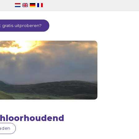
 gratis uitproberen?
chloorhoudend
laden