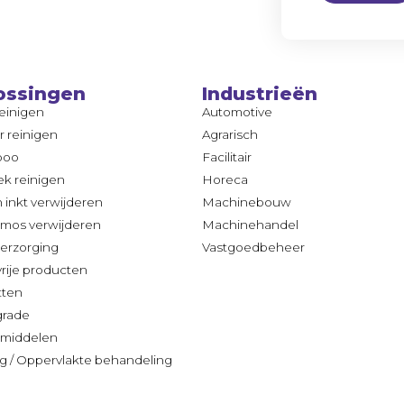
ossingen
Industrieën
reinigen
Automotive
ir reinigen
Agrarisch
poo
Facilitair
k reinigen
Horeca
n inkt verwijderen
Machinebouw
 mos verwijderen
Machinehandel
erzorging
Vastgoedbeheer
vrije producten
tten
grade
middelen
g / Oppervlakte behandeling