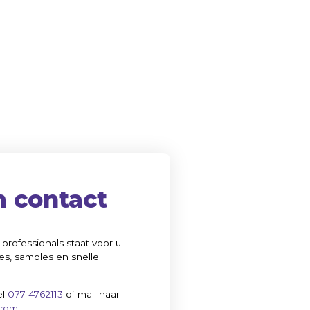
 contact
professionals staat voor u
es, samples en snelle
el
077-4762113
of mail naar
.com
.