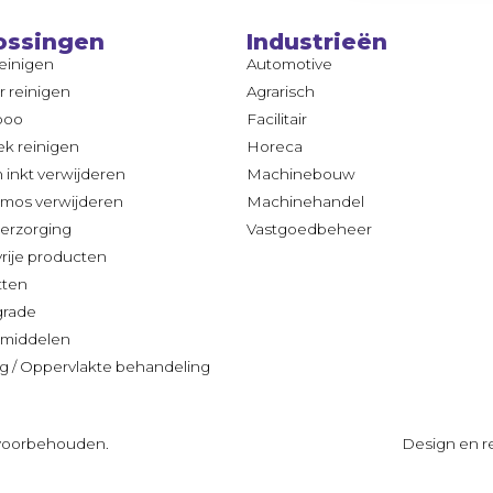
ossingen
Industrieën
reinigen
Automotive
ir reinigen
Agrarisch
poo
Facilitair
k reinigen
Horeca
n inkt verwijderen
Machinebouw
 mos verwijderen
Machinehandel
erzorging
Vastgoedbeheer
vrije producten
tten
grade
middelen
g / Oppervlakte behandeling
n voorbehouden.
Design en re