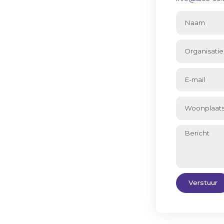
ekenen?
oruitstrevende speler in de wereld van
ebescherming. Dankzij onze continue
ngsmiddelen staan wij hoog
 zowel de binnenlandse als
info@alco-cc.com
51 DL Belfeld
Verstuur