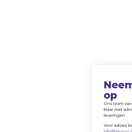
Neem
op
Ons team van 
klaar met advi
leveringen.
 wij
Voor advies b
info@alco-cc