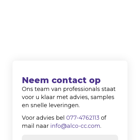
zowel de binnenlandse als
internationale markt.
+31 (0)77-4762113
info@alco-cc.com
Kozakkenberg 4, 5951 DL
Belfeld
Neem contact op
Ons team van professionals staat
voor u klaar met advies, samples
en snelle leveringen.
Voor advies bel
077-4762113
of
mail naar
info@alco-cc.com
.