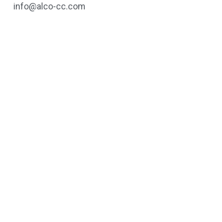
info@alco-cc.com
Wat kunnen wij
voor u betekenen?
Alco Cleaners en Coatings is een
vooruitstrevende speler in de wereld van
industriële reiniging en
oppervlaktebescherming. Dankzij onze
continue innovatie op het gebied van
reinigingsmiddelen staan wij hoog