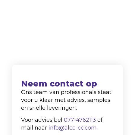
aangeschreven als leverancier voor
zowel de binnenlandse als
internationale markt.
+31 (0)77-4762113
info@alco-cc.com
Kozakkenberg 4, 5951 DL
Belfeld
Neem contact op
Ons team van professionals staat
voor u klaar met advies, samples
en snelle leveringen.
Voor advies bel
077-4762113
of
mail naar
info@alco-cc.com
.