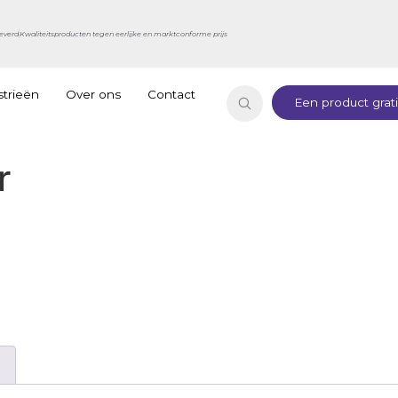
everd
Kwaliteitsproducten tegen eerlijke en marktconforme prijs
strieën
Over ons
Contact
Een product grat
r