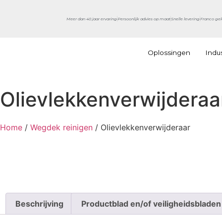
Meer dan 40 jaar ervaring
Persoonlijk advies op maat
Snelle levering
Franco gel
Oplossingen
Indu
Olievlekkenverwijderaa
Home
/
Wegdek reinigen
/ Olievlekkenverwijderaar
Beschrijving
Productblad en/of veiligheidsbladen