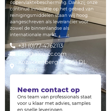
oppervlaktebescherming. Dankzij onze
continue innovatie op het gebied van
reinigingsmiddelen staan wij hoog
aangeschreven als leverancier voor
zowel de binnenlandse als
internationale markt.
+31 (0)77-4762113
info@alco-cc.com
Kozakkenberg 4, 5951 DL
Belfeld
Neem contact op
Ons team van professionals staat
voor u klaar met advies, samples
en snelle leveringen.