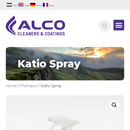
Dutch
English
German
French
Katio Spray
Home
/
Shampoo
/ Katio Spray