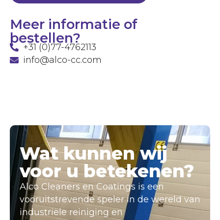
Meer informatie of
bestellen?
+31 (0)77-4762113
info@alco-cc.com
Wat kunnen wij
voor u betekenen?
Alco Cleaners en Coatings is een
vooruitstrevende speler in de wereld van
industriële reiniging en