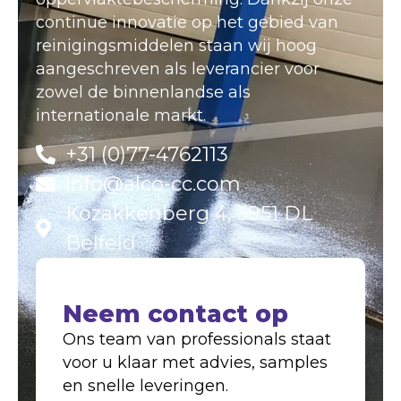
continue innovatie op het gebied van
reinigingsmiddelen staan wij hoog
aangeschreven als leverancier voor
zowel de binnenlandse als
internationale markt.
+31 (0)77-4762113
info@alco-cc.com
Kozakkenberg 4, 5951 DL
Belfeld
Neem contact op
Ons team van professionals staat
voor u klaar met advies, samples
en snelle leveringen.