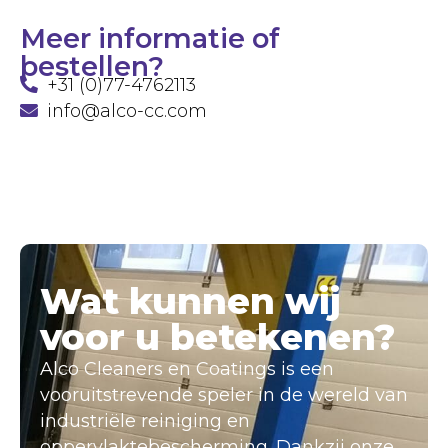
Meer informatie of
bestellen?
+31 (0)77-4762113
info@alco-cc.com
Wat kunnen wij
voor u betekenen?
Alco Cleaners en Coatings is een
vooruitstrevende speler in de wereld van
industriële reiniging en
oppervlaktebescherming. Dankzij onze