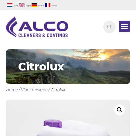
Dutch
English
German
French
Citrolux
Home
/
Vloer reinigen
/ Citrolux