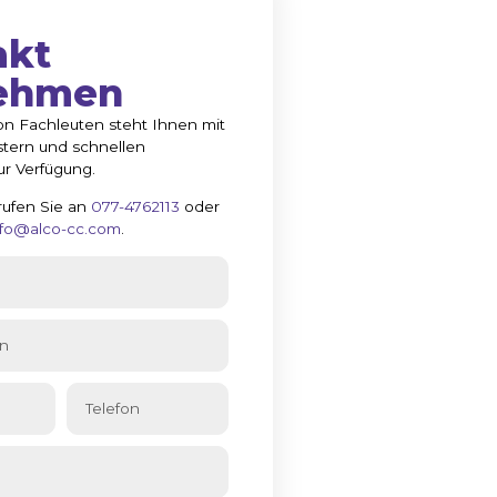
akt
ehmen
n Fachleuten steht Ihnen mit
tern und schnellen
ur Verfügung.
rufen Sie an
077-4762113
oder
nfo@alco-cc.com
.