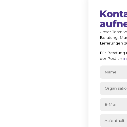
Kont
aufn
Unser Team vo
Beratung, Mus
Lieferungen z
n wir
Für Beratung 
per Post an
i
euten?
rtschrittlicher Akteur in der Welt der
erflächenschutzes. Dank unserer
ch der Reinigungsmittel sind wir als
 als auch auf dem internationalen
info@alco-cc.com
51 DL Belfeld