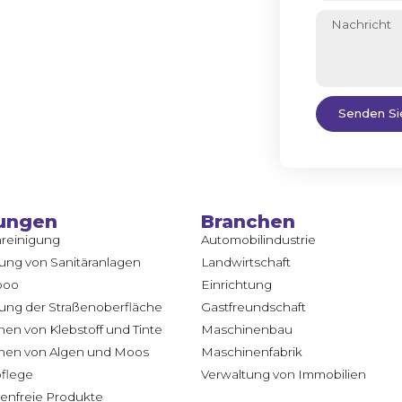
Senden Si
ungen
Branchen
reinigung
Automobilindustrie
ung von Sanitäranlagen
Landwirtschaft
poo
Einrichtung
ung der Straßenoberfläche
Gastfreundschaft
nen von Klebstoff und Tinte
Maschinenbau
rnen von Algen und Moos
Maschinenfabrik
flege
Verwaltung von Immobilien
tenfreie Produkte