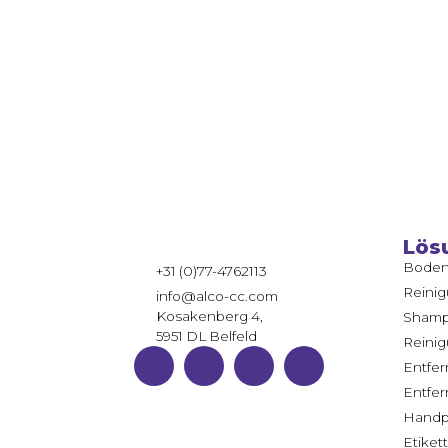
Lös
Boden
+31 (0)77-4762113
Reinig
info@alco-cc.com
Kosakenberg 4,
Sham
5951 DL Belfeld
Reinig
Entfer
Entfe
Handp
Etiket