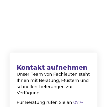
Lieferant sowohl auf dem nationalen als
auch auf dem internationalen Markt
hoch angesehen.
+31 (0)77-4762113
info@alco-cc.com
Kozakkenberg 4, 5951 DL
Belfeld
Kontakt aufnehmen
Unser Team von Fachleuten steht
Ihnen mit Beratung, Mustern und
schnellen Lieferungen zur
Verfügung.
Für Beratung rufen Sie an
077-