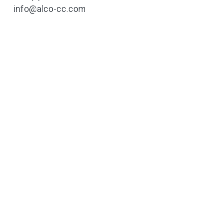
info@alco-cc.com
Was können wir
für Sie tun?
Alco Cleaners and Coatings ist ein
fortschrittlicher Akteur in der Welt der
industriellen Reinigung und des
Oberflächenschutzes. Dank unserer
kontinuierlichen Innovation im Bereich
der Reinigungsmittel sind wir als