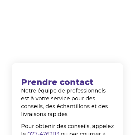
en tant que fournisseur sur les marchés
nationaux et internationaux.
+31 (0)77-4762113
info@alco-cc.com
Kozakkenberg 4, 5951 DL
Belfeld
Prendre contact
Notre équipe de professionnels
est à votre service pour des
conseils, des échantillons et des
livraisons rapides.
Pour obtenir des conseils, appelez
le
077-4762113
ou par courrier à